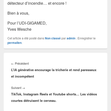
détecteur d’incendie… et encore !
Bien à vous,
Pour l’UDI-GIGAMED,
Yves Wesche
Cet article a été posté dans
Non classé
par
admin
. Enregistrer le
permalien
.
Navigation
de
←
Précédent
Article
l’article
L’IA générative encourage la tricherie et rend paresseux
précédent :
et incompétent
Suivant
→
Article
TikTok, Instagram Reels et Youtube shorts… Les vidéos
suivant :
courtes détruisent le cerveau.