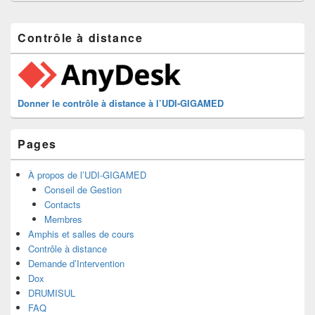
Zone
Contrôle à distance
principale
de
widget
pour
la
Donner le contrôle à distance à l’UDI-GIGAMED
barre
latérale
Pages
À propos de l’UDI-GIGAMED
Conseil de Gestion
Contacts
Membres
Amphis et salles de cours
Contrôle à distance
Demande d’Intervention
Dox
DRUMISUL
FAQ